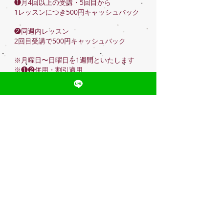
❶月4回以上の受講・5回目から
1レッスンにつき500円キャッシュバック
❷同週内レッスン
2回目受講で500円キャッシュバック
※月曜日〜日曜日を1週間といたします
※❶❷併用・割引適用
【非会員料金】
超入門・初中級
ビジター:3,500円
Beauty
​ビジター:2,500円